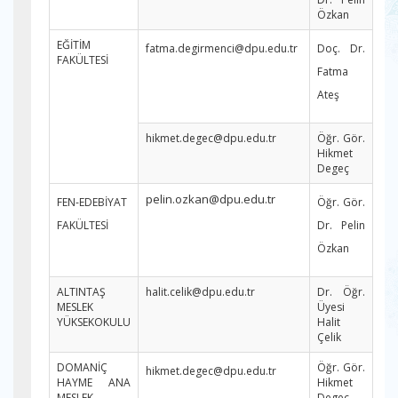
Özkan
EĞİTİM
fatma.degirmenci@dpu.edu.tr
Doç. Dr.
FAKÜLTESİ
Fatma
Ateş
hikmet.degec@dpu.edu.tr
Öğr. Gör.
Hikmet
Degeç
pelin.ozkan@dpu.edu.tr
FEN-EDEBİYAT
Öğr. Gör.
FAKÜLTESİ
Dr. Pelin
Özkan
ALTINTAŞ
halit.celik@dpu.edu.tr
Dr. Öğr.
MESLEK
Üyesi
YÜKSEKOKULU
Halit
Çelik
DOMANİÇ
Öğr. Gör.
hikmet.degec@dpu.edu.tr
HAYME ANA
Hikmet
MESLEK
Degeç