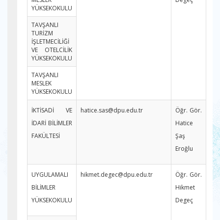
YÜKSEKOKULU
TAVŞANLI
TURİZM
İŞLETMECİLİĞİ
VE OTELCİLİK
YÜKSEKOKULU
TAVŞANLI
MESLEK
YÜKSEKOKULU
İKTİSADİ VE
hatice.sas@dpu.edu.tr
Öğr. Gör.
İDARİ BİLİMLER
Hatice
FAKÜLTESİ
Şaş
Eroğlu
UYGULAMALI
hikmet.degec@dpu.edu.tr
Öğr. Gör.
BİLİMLER
Hikmet
YÜKSEKOKULU
Degeç