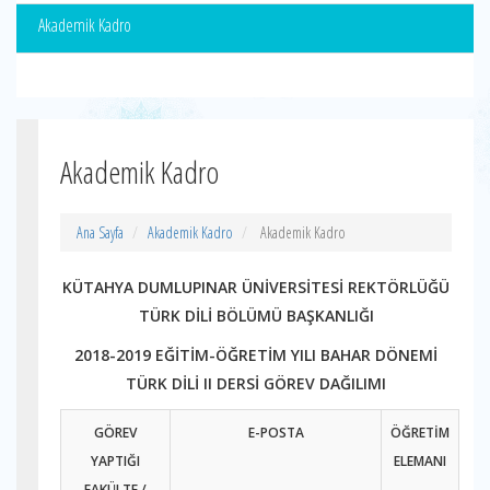
Akademik Kadro
Akademik Kadro
Ana Sayfa
Akademik Kadro
Akademik Kadro
K
ÜTAHYA DUMLUPINAR ÜN
İVERSİTESİ REKTÖRLÜĞÜ
TÜRK DİLİ BÖLÜMÜ BAŞKANLIĞI
2018-2019 EĞİTİM-ÖĞRETİM YILI BAHAR DÖNEMİ
TÜRK DİLİ II DERSİ GÖREV DAĞILIMI
GÖREV
E-POSTA
ÖĞRETİM
YAPTIĞI
ELEMANI
FAKÜLTE /