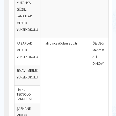
KÜTAHYA
GÜZEL
SANATLAR
MESLEK
YÜKSEKOKULU
PAZARLAR
mali.dincay@dpu.edu.tr
Öğr.Gör.
MESLEK
Mehmet
YÜKSEKOKULU
ALİ
DİNÇAY
SİMAV MESLEK
YÜKSEKOKULU
SİMAV
TEKNOLOJİ
FAKÜLTESİ
ŞAPHANE
MESLEK