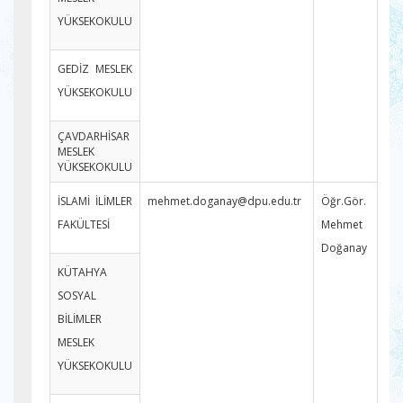
YÜKSEKOKULU
GEDİZ MESLEK
YÜKSEKOKULU
ÇAVDARHİSAR
MESLEK
YÜKSEKOKULU
İSLAMİ İLİMLER
mehmet.doganay@dpu.edu.tr
Öğr.Gör.
FAKÜLTESİ
Mehmet
Doğanay
KÜTAHYA
SOSYAL
BİLİMLER
MESLEK
YÜKSEKOKULU