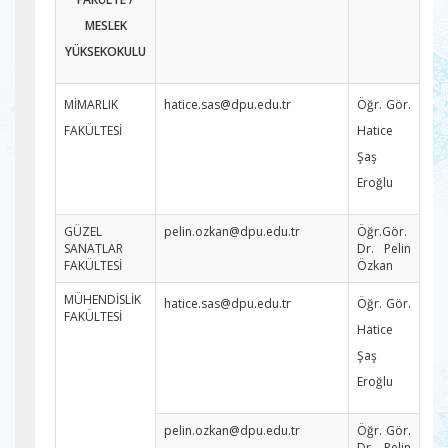
MESLEK
YÜKSEKOKULU
MİMARLIK
hatice.sas@dpu.edu.tr
Öğr. Gör.
FAKÜLTESİ
Hatice
Şaş
Eroğlu
GÜZEL
pelin.ozkan@dpu.edu.tr
Öğr.Gör.
SANATLAR
Dr. Pelin
FAKÜLTESİ
Özkan
MÜHENDİSLİK
hatice.sas@dpu.edu.tr
Öğr. Gör.
FAKÜLTESİ
Hatice
Şaş
Eroğlu
pelin.ozkan@dpu.edu.tr
Öğr. Gör.
Dr. Pelin