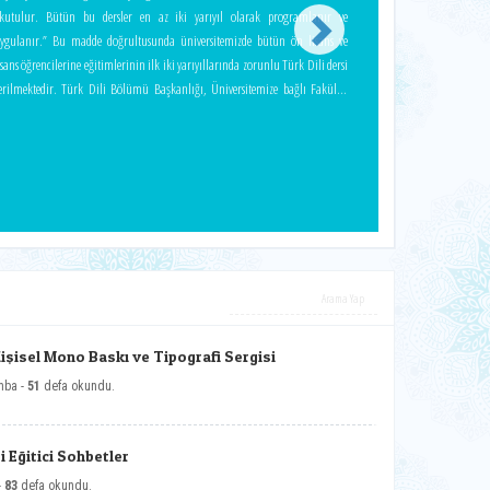
kutulur. Bütün bu dersler en az iki yarıyıl olarak programlanır ve
ygulanır.” Bu madde doğrultusunda üniversitemizde bütün ön lisans ve
isans öğrencilerine eğitimlerinin ilk iki yarıyıllarında zorunlu Türk Dili dersi
ktedir. Türk Dili Bölümü Başkanlığı, Üniversitemize bağlı Fakülte,
üksekokul ve Meslek Yüksekokulunda, Türk Dili derslerini verecek öğretim
lemanlarının görev dağılımını yapmakla yükümlüdür. Amaç
Üniversitelerde okutulacak Türk Dili derslerinin amacı: Yüksek öğrenimini
amamlamış olan her gence, ana dilinin yapı ve işleyiş özelliklerini gereğince
avratabilmek; dil-düşünce bağlantısı açısından, yazılı ve sözlü ifade vasıtası
larak, Türkçeyi doğru ve güzel kullanabilme yeteneği kazandırabilmek;
ğretimde birleştirici ve bütünleştirici bir dili hakim kılmak ve ana dili
uruna sahip gençler yetiştirmektir. Fikirlerin maksada göre en mükemmel
ekilde ifade edilebilmesi için gerekli kuralları kapsayan retorik bilgisi, her
eslekte yetişmiş gençler için önemli bir konu teşkil etmektedir. Bu bakımdan
üksek öğretim kurumlarında verilecek Türkçe derslerinin, liselerde verilen
Kişisel Mono Baskı ve Tipografi Sergisi
ürkçe ve edebiyat derslerinin bir devamı olarak özellikle retorik alanında
mba -
51
defa okundu.
oğunlaştırılması ararlı olacaktır. Diğer taraftan gençlerin yazılı kompozisyon
anında düzgün ve etkin bir hitabet alışkanlığı kazanmaları da ihmal
ilmemesi gereken bir husustur. Batı ülkelerinde bu konuda yazılmış
 Eğitici Sohbetler
itaplardan da yararlanılarak Türkçe ders programlarından kitleye hitap etme
-
83
defa okundu.