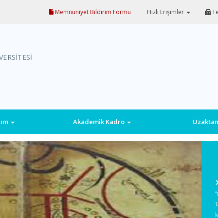
Memnuniyet Bildirim Formu
Hızlı Erişimler
Te
VERSİTESİ
tım
Akademik Kadro
Uzaktan
“
T
k