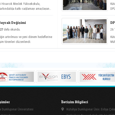
si Hisarcık Meslek Yüksekokulu,
Küt
 farkındalığa katkı sağlamayı amaçlayan
DPÜ
etler etkinlik serisi kapsamında dört
köy
Bayrak Değişimi
DP
27
defa okundu.
26 
iğin artırılması ve yeni dönem hedeflerine
Küt
şim törenleri düzenlendi.
Müh
kap
işimler
İletişim Bilgileri
 Dumlupınar Üniversitesi
Kütahya Dumlupınar Üniv. Evliya Çele