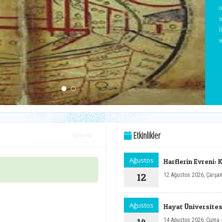
o
u
l
verilme
Y
e
"
t
k
o
ö
şu
Etkinlikler
ş
m
Ağustos
y
Harflerin Evreni: 
T
12
12 Ağustos 2026, Çarşa
y
y
ed
Ağustos
Hayat Üniversitesi
k
14 Ağustos 2026, Cuma 