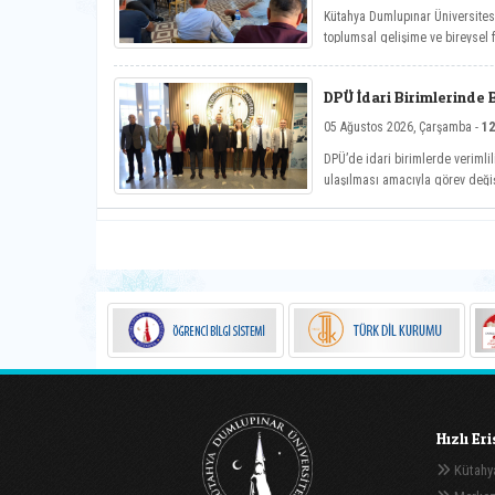
Kütahya Dumlupınar Üniversite
toplumsal gelişime ve bireysel
Hayat Üniversitesi: Eğitici Sohb
önemli söyleşiye imza attı.
DPÜ İdari Birimlerinde 
05 Ağustos 2026, Çarşamba -
12
DPÜ’de idari birimlerde verimlil
ulaşılması amacıyla görev deği
Hızlı Er
Kütahya