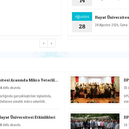
14
t
A
yara
Ağustos
Hayat Üniversitesi
a
28
28 Ağustos 2026, Cuma 
s
münasebe
ve ta
«
»
di
bil
No
Ko
K
Tü
tesi Arasında Mikro Yeterlilik
DP
uygula
4
defa okundu.
03 
in
irliğinde gerçekleştirilen toplantıda,
DPÜ
uygulama
ellerine yönelik mikro yeterlilik
yön
y
nit
T
Yaz
d
yat Üniversitesi Etkinlikleri
DP
b
0
defa okundu.
26 