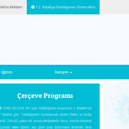
lefon Rehberi
T.C. Kütahya Dumlupınar Üniversitesi
 Eğitim
İletişim
Next
Çerçeve Programı
GENEL BİLGİLER 2547 sayılı Yükseköğretim Kanunu’nun 5. Maddesi’nin
ı” bendine göre: “Yükseköğretim kurumlarında Atatürk İlkeleri ve İnkılâp
arihi, Türk dili, yabancı dil zorunlu derslerdendir. Ayrıca, zorunlu olmamak
oşuluyla beden eğitimi veya güzel sanat dallarındaki derslerden birisi