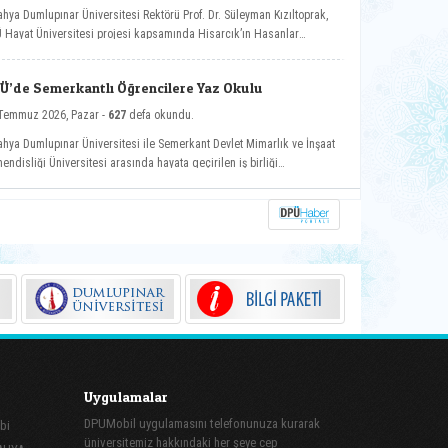
ahya Dumlupınar Üniversitesi Rektörü Prof. Dr. Süleyman Kızıltoprak,
 Hayat Üniversitesi projesi kapsamında Hisarcık’ın Hasanlar
ünde düzenlenen etkinliğe katılarak vatandaşlarla buluştu.
Ü’de Semerkantlı Öğrencilere Yaz Okulu
Temmuz 2026, Pazar -
627
defa okundu.
ahya Dumlupınar Üniversitesi ile Semerkant Devlet Mimarlık ve İnşaat
endisliği Üniversitesi arasında hayata geçirilen iş birliği
samında misafir öğrenciler yaz okulunda ağırlanıyor.
Uygulamalar
DPUMobil uygulamasını telefonunuza kurarak
bi
üniversitemiz hakkındaki her şeye cep