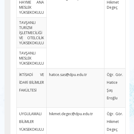
HAYME ANA
Hikmet
MESLEK
Degeç
YÜKSEKOKULU
TAVŞANLI
TURİZM
İŞLETMECİLİĞİ
VE OTELCİLİK
YÜKSEKOKULU
TAVŞANLI
MESLEK
YÜKSEKOKULU
İKTİSADİ VE
hatice.sas@dpu.edu.tr
Öğr. Gör.
İDARİ BİLİMLER
Hatice
FAKÜLTESİ
Şaş
Eroğlu
UYGULAMALI
hikmet.degec@dpu.edu.tr
Öğr. Gör.
BİLİMLER
Hikmet
YÜKSEKOKULU
Degeç