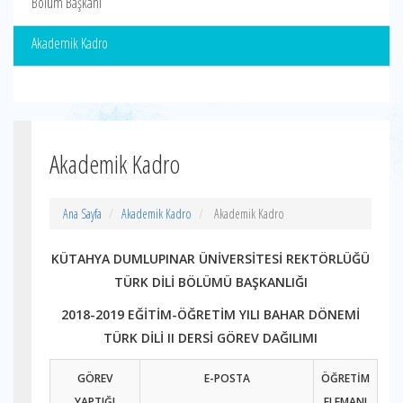
Bölüm Başkanı
Akademik Kadro
Akademik Kadro
Ana Sayfa
Akademik Kadro
Akademik Kadro
K
ÜTAHYA DUMLUPINAR ÜN
İVERSİTESİ REKTÖRLÜĞÜ
TÜRK DİLİ BÖLÜMÜ BAŞKANLIĞI
2018-2019 EĞİTİM-ÖĞRETİM YILI BAHAR DÖNEMİ
TÜRK DİLİ II DERSİ GÖREV DAĞILIMI
GÖREV
E-POSTA
ÖĞRETİM
YAPTIĞI
ELEMANI