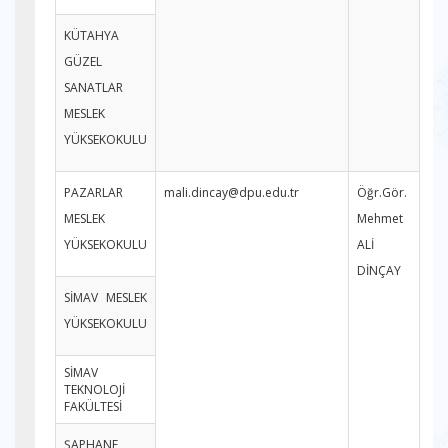
KÜTAHYA
GÜZEL
SANATLAR
MESLEK
YÜKSEKOKULU
PAZARLAR
mali.dincay@dpu.edu.tr
Öğr.Gör.
MESLEK
Mehmet
YÜKSEKOKULU
ALİ
DİNÇAY
SİMAV MESLEK
YÜKSEKOKULU
SİMAV
TEKNOLOJİ
FAKÜLTESİ
ŞAPHANE