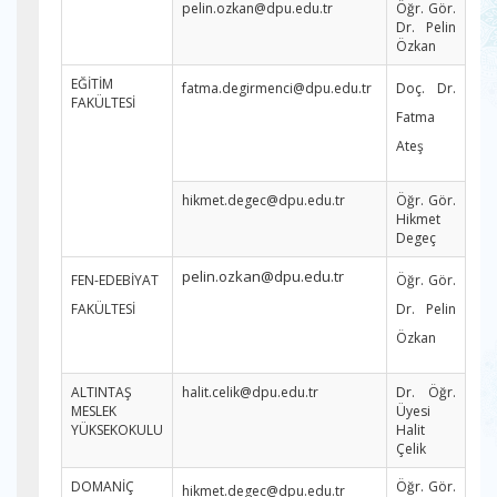
pelin.ozkan@dpu.edu.tr
Öğr. Gör.
Dr. Pelin
Özkan
EĞİTİM
fatma.degirmenci@dpu.edu.tr
Doç. Dr.
FAKÜLTESİ
Fatma
Ateş
hikmet.degec@dpu.edu.tr
Öğr. Gör.
Hikmet
Degeç
pelin.ozkan@dpu.edu.tr
FEN-EDEBİYAT
Öğr. Gör.
FAKÜLTESİ
Dr. Pelin
Özkan
ALTINTAŞ
halit.celik@dpu.edu.tr
Dr. Öğr.
MESLEK
Üyesi
YÜKSEKOKULU
Halit
Çelik
DOMANİÇ
Öğr. Gör.
hikmet.degec@dpu.edu.tr