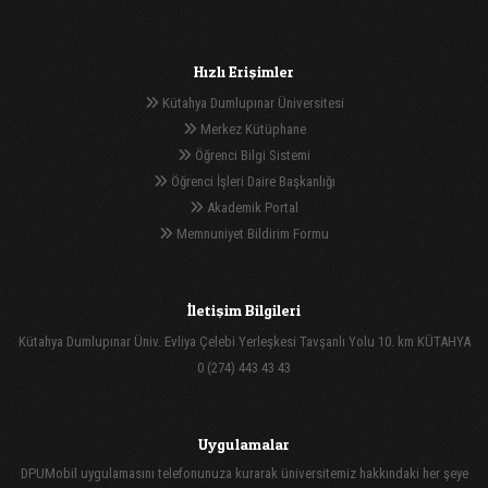
Hızlı Erişimler
Kütahya Dumlupınar Üniversitesi
Merkez Kütüphane
Öğrenci Bilgi Sistemi
Öğrenci İşleri Daire Başkanlığı
Akademik Portal
Memnuniyet Bildirim Formu
İletişim Bilgileri
Kütahya Dumlupınar Üniv. Evliya Çelebi Yerleşkesi Tavşanlı Yolu 10. km KÜTAHYA
0 (274) 443 43 43
Uygulamalar
DPUMobil uygulamasını telefonunuza kurarak üniversitemiz hakkındaki her şeye