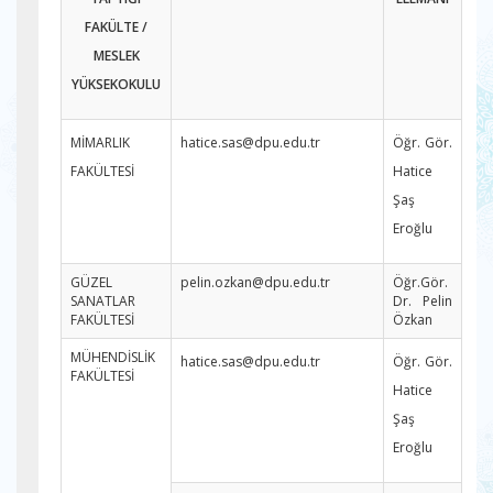
FAKÜLTE /
MESLEK
YÜKSEKOKULU
MİMARLIK
hatice.sas@dpu.edu.tr
Öğr. Gör.
FAKÜLTESİ
Hatice
Şaş
Eroğlu
GÜZEL
pelin.ozkan@dpu.edu.tr
Öğr.Gör.
SANATLAR
Dr. Pelin
FAKÜLTESİ
Özkan
MÜHENDİSLİK
hatice.sas@dpu.edu.tr
Öğr. Gör.
FAKÜLTESİ
Hatice
Şaş
Eroğlu