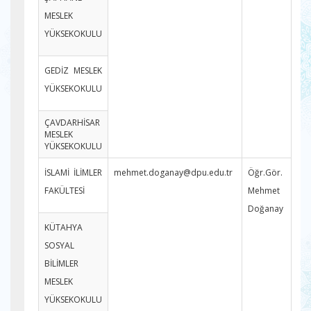
MESLEK
YÜKSEKOKULU
GEDİZ MESLEK
YÜKSEKOKULU
ÇAVDARHİSAR
MESLEK
YÜKSEKOKULU
İSLAMİ İLİMLER
mehmet.doganay@dpu.edu.tr
Öğr.Gör.
FAKÜLTESİ
Mehmet
Doğanay
KÜTAHYA
SOSYAL
BİLİMLER
MESLEK
YÜKSEKOKULU